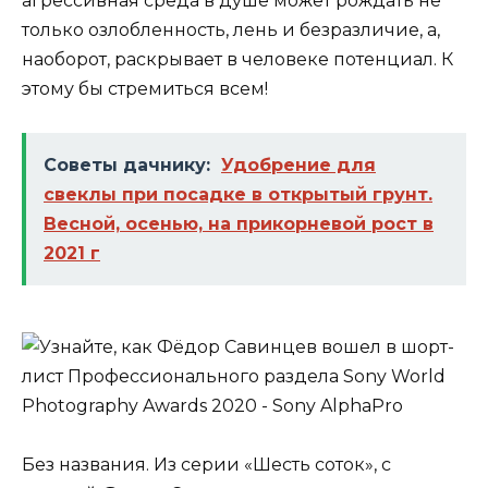
агрессивная среда в душе может рождать не
только озлобленность, лень и безразличие, а,
наоборот, раскрывает в человеке потенциал. К
этому бы стремиться всем!
Советы дачнику:
Удобрение для
свеклы при посадке в открытый грунт.
Весной, осенью, на прикорневой рост в
2021 г
Без названия. Из серии «Шесть соток», с