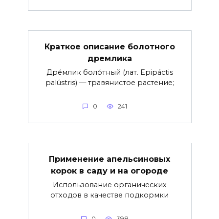
Краткое описание болотного
дремлика
Дре́млик боло́тный (лат. Epipáctis
palústris) — травянистое растение;
0
241
Применение апельсиновых
корок в саду и на огороде
Использование органических
отходов в качестве подкормки
0
398