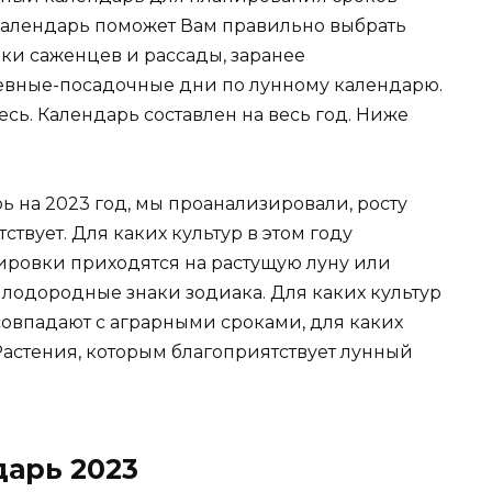
Календарь поможет Вам правильно выбрать
пки саженцев и рассады, заранее
севные-посадочные дни по лунному календарю.
есь. Календарь составлен на весь год. Ниже
 на 2023 год, мы проанализировали, росту
твует. Для каких культур в этом году
кировки приходятся на растущую луну или
одородные знаки зодиака. Для каких культур
совпадают с аграрными сроками, для каких
 Растения, которым благоприятствует лунный
арь 2023