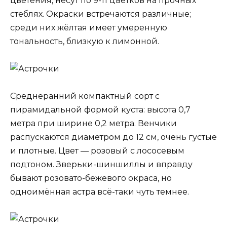
цветения, несут по 9-11 цветков на прочных
стеблях. Окраски встречаются различные;
среди них жёлтая имеет умеренную
тональность, близкую к лимонной.
Среднеранний компактный сорт с
пирамидальной формой куста: высота 0,7
метра при ширине 0,2 метра. Венчики
распускаются диаметром до 12 см, очень густые
и плотные. Цвет — розовый с лососевым
подтоном. Зверьки-шиншиллы и вправду
бывают розовато-бежевого окраса, но
одноимённая астра всё-таки чуть темнее.