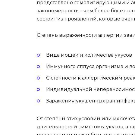
представлено гемолизирующими и а
закономерность – чем более болезнен
состоит из проявлений, которые очен
Степень выраженности аллергии зави
Вида мошек и количества укусов
Иммунного статуса организма и во
Склонности к аллергическим реа
Индивидуальной непереносимос
Заражения укушенных ран инфек
От степени этих условий или их соче
длительность и симптомы укусов, а 
проявлением может быть развитие ан