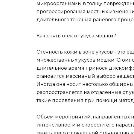
микроорганизмы в толщу поврежденн
прогрессирования местных изменений
длительного течения раневого проце
Как снять отек от укуса мошки?
Отечность кожи в зоне укусов – это 
множественных укусов мошки. Стоит от
длительное время принося дискомфо
становится массивный выброс вещест
Иногда она носит настолько обширны
распространяется на отдаленные от уку
такие проявления при помощи метод
Объем мероприятий, направленных на
интенсивности и скорости его нараст
иметь дело с локальной отечностью, 