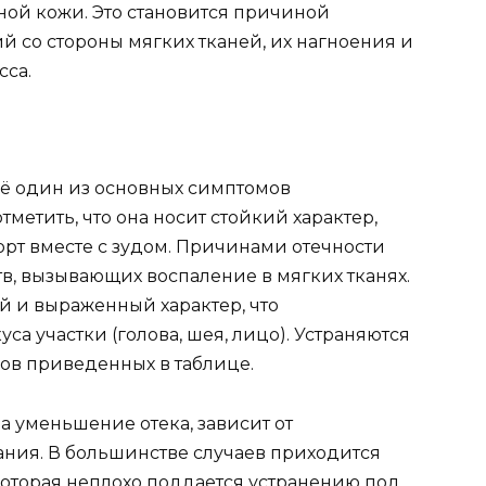
ой кожи. Это становится причиной
 со стороны мягких тканей, их нагноения и
сса.
ещё один из основных симптомов
метить, что она носит стойкий характер,
рт вместе с зудом. Причинами отечности
в, вызывающих воспаление в мягких тканях.
й и выраженный характер, что
са участки (голова, шея, лицо). Устраняются
ов приведенных в таблице.
 уменьшение отека, зависит от
ания. В большинстве случаев приходится
которая неплохо поддается устранению под