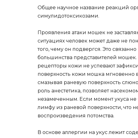
Общее научное название реакций ор
симулидотоксикозами.
Проявления атаки мошек не заставляю
ситуациях человек может даже не поня
того, чему он подвергся. Это связан
большинства представителей мошек. 
рецепторы кожи не успевают зафикс
поверхность кожи мошка мгновенно вы
смазывая раневую поверхность слюной
роль анестетика, позволяет насекомо
незамеченным. Если момент укуса не
лимфу из раневой поверхности, что 
воспроизведения потомства.
В основе аллергии на укус лежит со