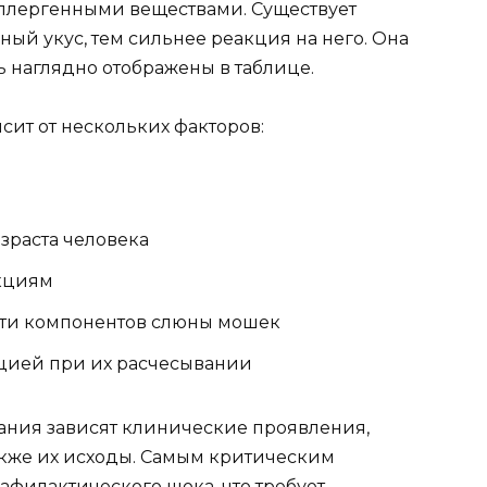
ллергенными веществами. Существует
ный укус, тем сильнее реакция на него. Она
ь наглядно отображены в таблице.
сит от нескольких факторов:
зраста человека
кциям
ти компонентов слюны мошек
цией при их расчесывании
тания зависят клинические проявления,
также их исходы. Самым критическим
афилактического шока, что требует