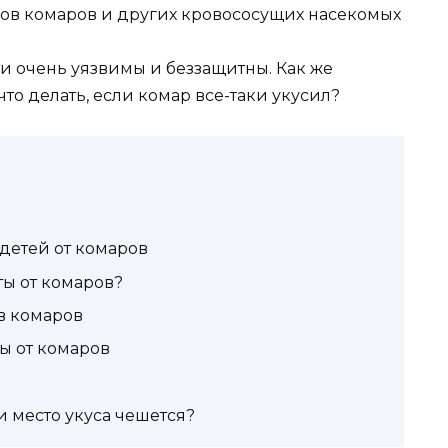
сов комаров и других кровососущих насекомых
ти очень уязвимы и беззащитны. Как же
что делать, если комар все-таки укусил?
детей от комаров
ы от комаров?
ов комаров
ы от комаров
и место укуса чешется?