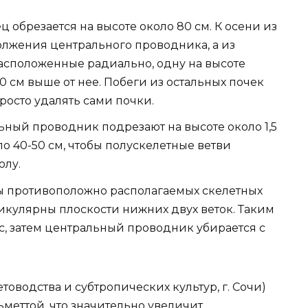
ц обрезается на высоте около 80 см. К осени из
олжения центрального проводника, а из
расположенные радиально, одну на высоте
40 см выше от нее. Побеги из остальных почек
осто удалять сами почки.
ный проводник подрезают на высоте около 1,5
 по 40-50 см, чтобы полускелетные ветви
олу.
ры противоположно располагаемых скелетных
икулярны плоскости нижних двух веток. Таким
, затем центральный проводник убирается с
оводства и субтропических культур, г. Сочи)
меттой, что значительно увеличит