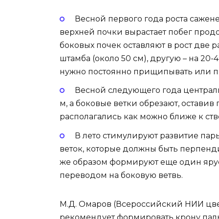
Весной первого года роста сажене
верхней почки вырастает побег прод
боковых почек оставляют в рост две 
штамба (около 50 см), другую – на 20-
нужно постоянно прищипывать или пр
Весной следующего года централь
м, а боковые ветки обрезают, оставив
располагались как можно ближе к ств
В лето стимулируют развитие па
веток, которые должны быть перпенд
же образом формируют еще один ярус
переводом на боковую ветвь.
М.Д. Омаров (Всероссийский НИИ цвет
рекомендует формировать крону паль