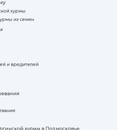
му
ской хурмы
урмы из семян
мы
ней и вредителей
зревания
евания
ргинской хурмы в Подмосковье