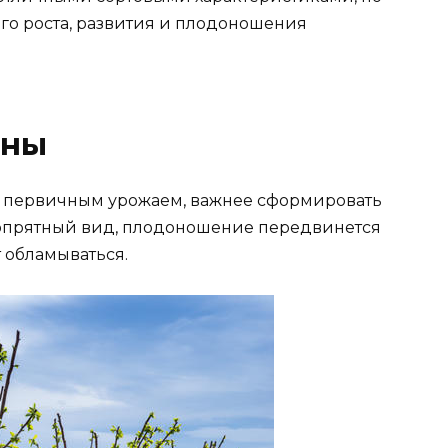
го роста, развития и плодоношения
оны
ся первичным урожаем, важнее сформировать
еопрятный вид, плодоношение передвинется
т обламываться.