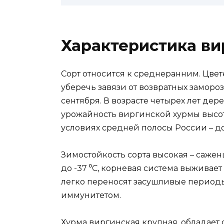
Характеристика ви
Сорт относится к среднеранним. Цвет
уберечь завязи от возвратных заморо
сентября. В возрасте четырех лет де
урожайность виргинской хурмы высот
условиях средней полосы России – до 
Зимостойкость сорта высокая – саже
до -37 ⁰С, корневая система выживает
легко переносят засушливые периоды
иммунитетом.
Хурма виргинская крупная, обладает