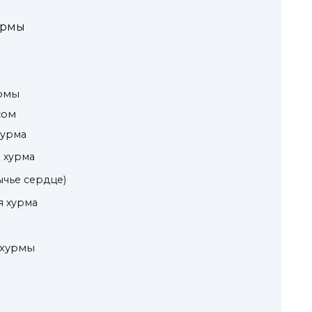
урмы
урмы
сом
хурма
 хурма
чье сердце)
 хурма
 хурмы