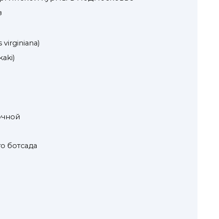
в
virginiana)
aki)
очной
о ботсада