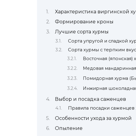
Характеристика виргинской х
Формирование кроны
Лучшие сорта хурмы
Сорта упругой и сладкой х
Сорта хурмы с терпким вку
Восточная (японская) 
Медовая мандаринная
Помидорная хурма (Бы
Инжирная шоколадная
Выбор и посадка саженцев
Правила посадки саженцев
Особенности ухода за хурмой
Опыление