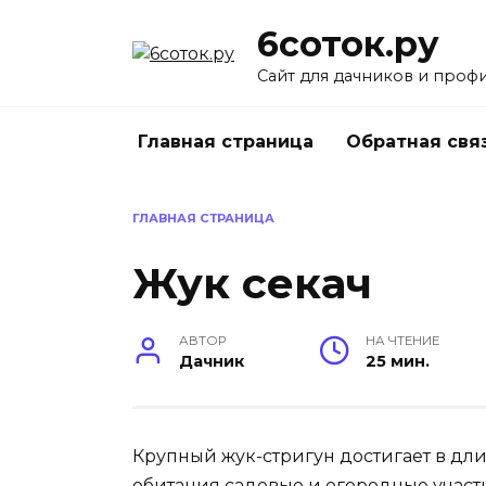
Перейти
6соток.ру
к
содержанию
Сайт для дачников и проф
Главная страница
Обратная свя
ГЛАВНАЯ СТРАНИЦА
Жук секач
АВТОР
НА ЧТЕНИЕ
Дачник
25 мин.
Крупный жук-стригун достигает в дли
обитания садовые и огородные участк