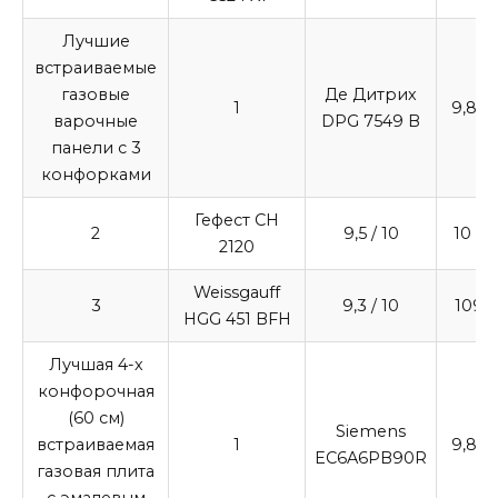
Лучшие
встраиваемые
газовые
Де Дитрих
1
9,8
/ 
варочные
DPG 7549 B
панели с 3
конфорками
Гефест CH
2
9,5
/ 10
10 6
2120
Weissgauff
3
9,3
/ 10
1099
HGG 451 BFH
Лучшая 4-х
конфорочная
(60 см)
Siemens
встраиваемая
1
9,8
/ 
EC6A6PB90R
газовая плита