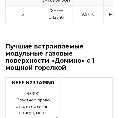
SRV896POGH
Гефест
3
9,5
/ 10
1410
CH2340
Лучшие встраиваемые
модульные газовые
поверхности «Домино» с 1
мощной горелкой
NEFF N23TA19N0
43990
Почетное право
открыть рейтинг
присуждается