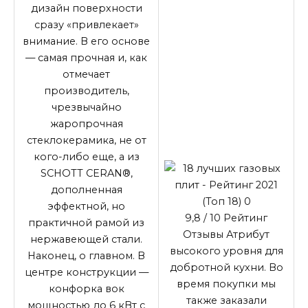
дизайн поверхности
сразу «привлекает»
внимание. В его основе
— самая прочная и, как
отмечает
производитель,
чрезвычайно
жаропрочная
стеклокерамика, не от
кого-либо еще, а из
SCHOTT CERAN®,
дополненная
эффектной, но
9,8
/ 10
Рейтинг
практичной рамой из
Отзывы Атрибут
нержавеющей стали.
высокого уровня для
Наконец, о главном. В
добротной кухни. Во
центре конструкции —
время покупки мы
конфорка вок
также заказали
мощностью до 6 кВт с