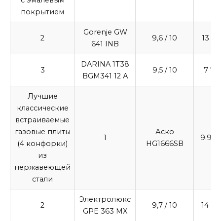
с эмалевым
покрытием
Gorenje GW
2
9,6
/ 10
13 20
641 INB
DARINA 1T38
3
9,5
/ 10
7 71
BGM341 12 А
Лучшие
классические
встраиваемые
газовые плиты
Аско
1
9.9
/ 
(4 конфорки)
HG1666SB
из
нержавеющей
стали
Электролюкс
2
9,7
/ 10
14 9
GPE 363 MX