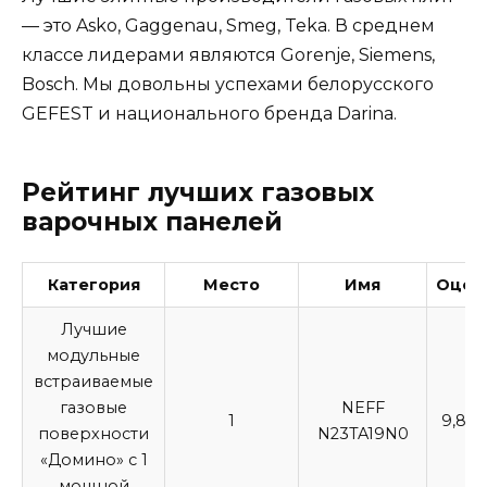
— это Asko, Gaggenau, Smeg, Teka. В среднем
классе лидерами являются Gorenje, Siemens,
Bosch. Мы довольны успехами белорусского
GEFEST и национального бренда Darina.
Рейтинг лучших газовых
варочных панелей
Категория
Место
Имя
Оцен
Лучшие
модульные
встраиваемые
газовые
NEFF
1
9,8
/ 
поверхности
N23TA19N0
«Домино» с 1
мощной