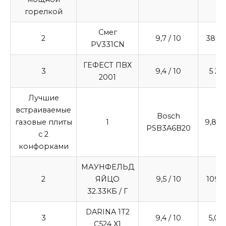
горелкой
Смег
2
9,7
/ 10
3879
PV331CN
ГЕФЕСТ ПВХ
3
9,4
/ 10
5 21
2001
Лучшие
встраиваемые
Bosch
газовые плиты
1
9,8
/ 
PSB3A6B20
с 2
конфорками
МАУНФЕЛЬД
2
ЯЙЦО
9,5
/ 10
1099
32.33КБ / Г
DARINA 1T2
3
9,4
/ 10
5,04
C524 X1