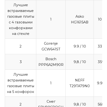
Лучшие
встраиваемые
газовые плиты
Asko
1
10
/ 1
с 4 газовыми
HG1615AB
конфорками
на стекле
Gorenje
2
9.9
/ 10
3382
GCW641ST
Bosch
3
9,8
/ 10
3599
PPP6A2M90R
Лучшие
встраиваемые
NEFF
1
9.9
/ 
газовые плиты
T29TA79N0
на 5 конфорок
Смег
2
9,8
/ 10
5689