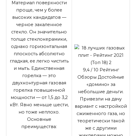
Материал поверхности
проще, чем у более
высоких кандидатов —
черное закаленное
стекло. Он значительно
толще стеклокерамики,
однако горизонтальная
плоскость абсолютно
гладкая, ее легко чистить
и мыть. Единственная
9,4
/ 10
Рейтинг
горелка — это
Обзоры Достойные
двухконтурная газовая
«домино» за
горелка повышенной
небольшие деньги.
мощности — от 1,5 до 3,2
Привезли на дачу
кВт. Явно меньше шести,
вариант с настройкой
но тоже неплохо.
сжиженного газа, но
Основные
теоретически такой
преимущества:
же с другими
жиклерами можно