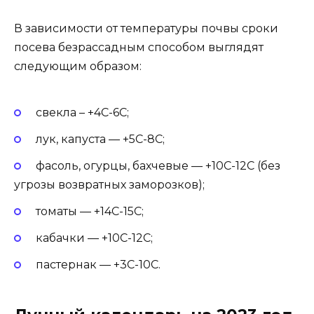
В зависимости от температуры почвы сроки
посева безрассадным способом выглядят
следующим образом:
свекла – +4С-6С;
лук, капуста — +5С-8С;
фасоль, огурцы, бахчевые — +10С-12С (без
угрозы возвратных заморозков);
томаты — +14С-15С;
кабачки — +10С-12С;
пастернак — +3С-10С.