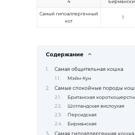
4
Бирмански
Самый гипоаллергенный
1
кот
Содержание
Самая общительная кошка
Мэйн-Кун
Самые спокойные породы кош
Британская короткошерстн
Шотландская вислоухая
Персидская
Бирманская
Самая гипоаллергенная кошка