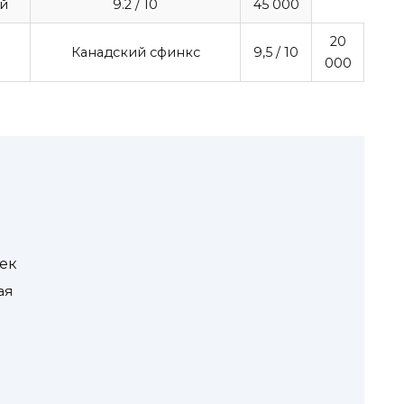
й
9.2
/ 10
45 000
20
Канадский сфинкс
9,5
/ 10
000
ек
ая