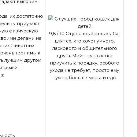
ладают высоким
да, их достаточно
адельцы приучают
чную физическую
9,6
/ 10
Оценочные отзывы Cat
 своими делами на
для тех, кто хочет умного,
шних животных
ласкового и общительного
 очень терпимы к
друга. Мейн-куна легко
ать лучшим другом
приучить к порядку, особого
й семьи.
ухода не требует, просто ему
а:
нужно больше места и еды.
ность;