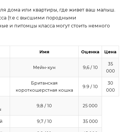
ля дома или квартиры, где живет ваш малыш.
сса (т.е с высшими породными
ые и питомцы класса могут стоить немного
Имя
Оценка
Цена
35
Мейн-кун
9,6
/ 10
000
Британская
30
9.9
/ 10
короткошерстная кошка
000
е
9,8
/ 10
25 000
ы
й
9,7
/ 10
35 000